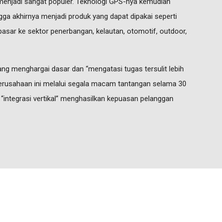
 menjadi sangat populer. Teknologi GPS-nya kemudian
gga akhirnya menjadi produk yang dapat dipakai seperti
asar ke sektor penerbangan, kelautan, otomotif, outdoor,
yang menghargai dasar dan “mengatasi tugas tersulit lebih
rusahaan ini melalui segala macam tantangan selama 30
 “integrasi vertikal” menghasilkan kepuasan pelanggan