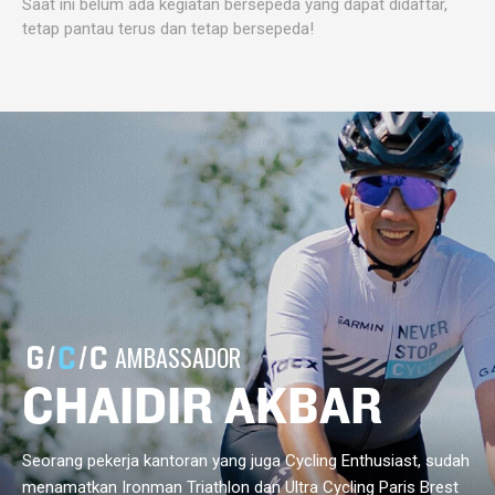
Saat ini belum ada kegiatan bersepeda yang dapat didaftar,
tetap pantau terus dan tetap bersepeda!
AMBASSADOR
CHAIDIR AKBAR
Seorang pekerja kantoran yang juga Cycling Enthusiast, sudah
menamatkan Ironman Triathlon dan Ultra Cycling Paris Brest