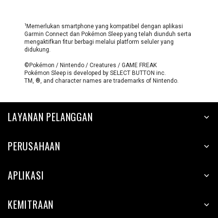
1
Memerlukan smartphone yang kompatibel dengan aplikasi
Garmin Connect dan Pokémon Sleep yang telah diunduh serta
mengaktifkan fitur berbagi melalui platform seluler yang
didukung.
©Pokémon / Nintendo / Creatures / GAME FREAK
Pokémon Sleep is developed by SELECT BUTTON inc.
TM, ®, and character names are trademarks of Nintendo.
LAYANAN PELANGGAN
PERUSAHAAN
APLIKASI
KEMITRAAN