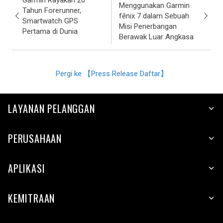
Garmin Rayakan 20
Menggunakan Garmin
Tahun Forerunner,
fēnix 7 dalam Sebuah
Smartwatch GPS
Misi Penerbangan
Pertama di Dunia
Berawak Luar Angkasa
Pergi ke 【Press Release Daftar】
LAYANAN PELANGGAN
PERUSAHAAN
APLIKASI
KEMITRAAN