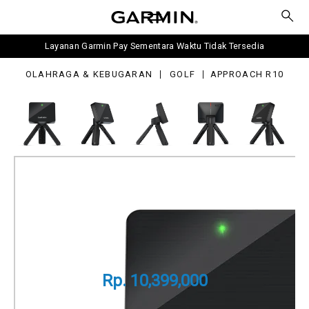
0
Layanan Garmin Pay Sementara Waktu Tidak Tersedia
OLAHRAGA & KEBUGARAN
GOLF
APPROACH R10
Approach R10
Part Number
010-02356-05
Rp. 10,399,000