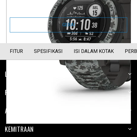
Panduan Ukuran
GERAI
FITUR
SPESIFIKASI
ISI DALAM KOTAK
PERB
LAYANAN PELANGGAN
PERUSAHAAN
APLIKASI
KEMITRAAN