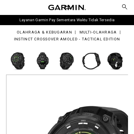
ssover
OLED
tical
Layanan Garmin Pay Sementara Waktu Tidak Tersedia
tion
OLAHRAGA & KEBUGARAN
MULTI-OLAHRAGA
INSTINCT CROSSOVER AMOLED - TACTICAL EDITION