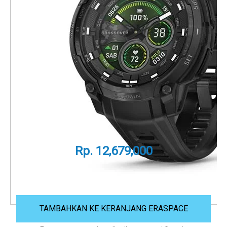
Instinct Crossover AMOLED -
Tactical Edition
Jam Tangan Analog Digital dengan Layar
AMOLED
Part Number
010-03398-42
Rp. 12,679,000
Panduan Ukuran
TAMBAHKAN KE KERANJANG ERASPACE