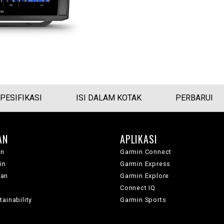
PESIFIKASI
ISI DALAM KOTAK
PERBARUI
AN
APLIKASI
in
Garmin Connect
in
Garmin Express
wan
Garmin Explore
Connect IQ
ainability
Garmin Sports