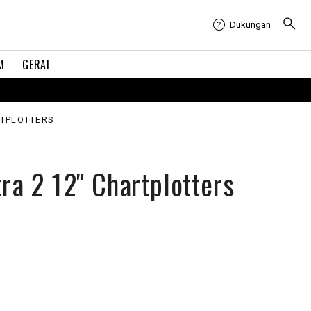
Dukungan
M
GERAI
RTPLOTTERS
a 2 12" Chartplotters