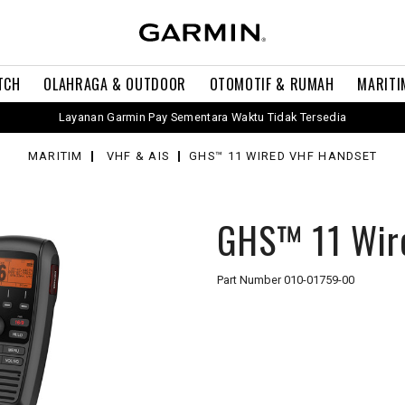
TCH
OLAHRAGA & OUTDOOR
OTOMOTIF & RUMAH
MARITI
Layanan Garmin Pay Sementara Waktu Tidak Tersedia
MARITIM
VHF & AIS
GHS™ 11 WIRED VHF HANDSET
GHS™ 11 Wir
Part Number
010-01759-00