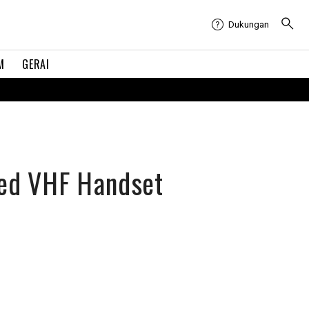
Dukungan
M
GERAI
ed VHF Handset