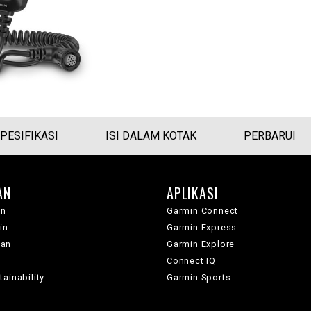
PESIFIKASI
ISI DALAM KOTAK
PERBARUI
AN
APLIKASI
in
Garmin Connect
in
Garmin Express
wan
Garmin Explore
Connect IQ
ainability
Garmin Sports