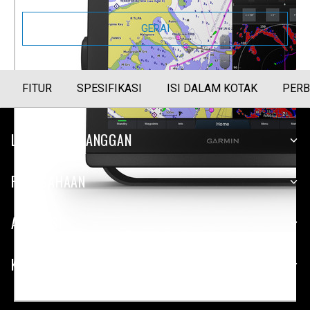
GERAI
FITUR
SPESIFIKASI
ISI DALAM KOTAK
PERB
LAYANAN PELANGGAN
PERUSAHAAN
APLIKASI
KEMITRAAN