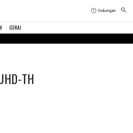
Dukungan
M
GERAI
6UHD-TH