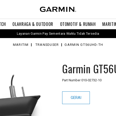
TCH
OLAHRAGA & OUTDOOR
OTOMOTIF & RUMAH
MARITI
Layanan Garmin Pay Sementara Waktu Tidak Tersedia
MARITIM
TRANSDUSER
GARMIN GT56UHD-TH
Garmin GT5
Part Number
010-02732-10
GERAI