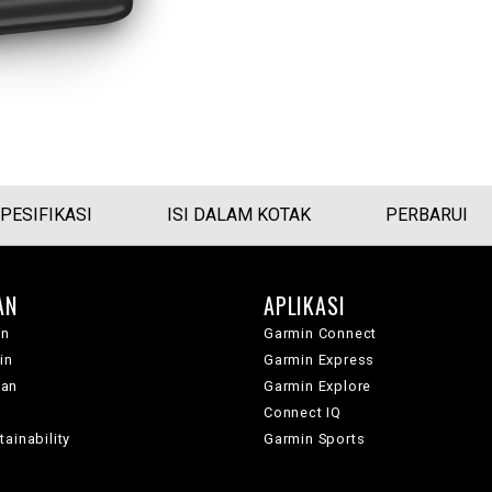
PESIFIKASI
ISI DALAM KOTAK
PERBARUI
AN
APLIKASI
in
Garmin Connect
in
Garmin Express
wan
Garmin Explore
Connect IQ
ainability
Garmin Sports