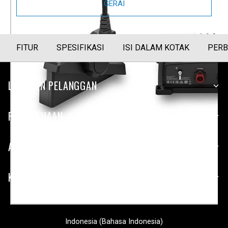
GERAI
FITUR
SPESIFIKASI
ISI DALAM KOTAK
PERB
LAYANAN PELANGGAN
PERUSAHAAN
APLIKASI
KEMITRAAN
Indonesia (Bahasa Indonesia)