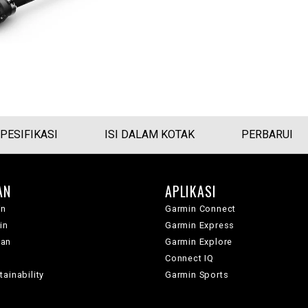
PESIFIKASI
ISI DALAM KOTAK
PERBARUI
AN
APLIKASI
in
Garmin Connect
in
Garmin Express
wan
Garmin Explore
Connect IQ
ainability
Garmin Sports