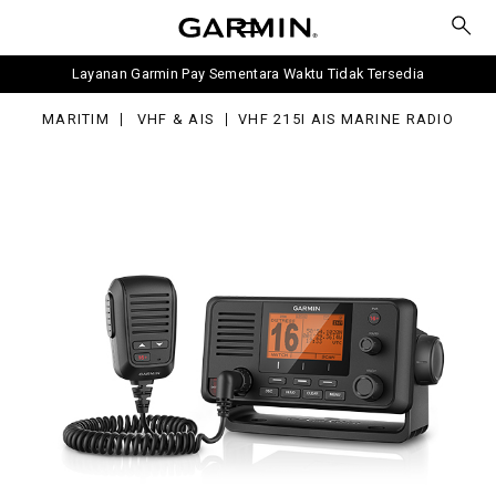
i
rine
dio
Layanan Garmin Pay Sementara Waktu Tidak Tersedia
MARITIM
VHF & AIS
VHF 215I AIS MARINE RADIO