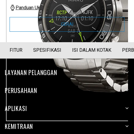
Panduan Ukuran
GERAI
FITUR
SPESIFIKASI
ISI DALAM KOTAK
PERB
LAYANAN PELANGGAN
PERUSAHAAN
APLIKASI
KEMITRAAN