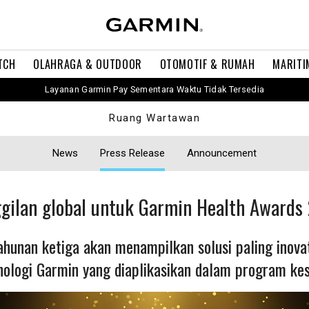
TCH
OLAHRAGA & OUTDOOR
OTOMOTIF & RUMAH
MARITI
Layanan Garmin Pay Sementara Waktu Tidak Tersedia
Ruang Wartawan
News
Press Release
Announcement
gilan global untuk Garmin Health Awards
unan ketiga akan menampilkan solusi paling inovati
nologi Garmin yang diaplikasikan dalam program ke