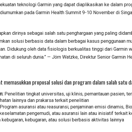
ekuatan teknologi Garmin yang dapat diaplikasikan ke dalam pr
 diumumkan pada Garmin Health Summit 9-10 November di Singa
kan dirinya sebagai salah satu penghargaan yang paling didambaka
kan solusi berbasis data dalam berbagai kasus penggunaan mulai d
n. Didukung oleh data fisiologis berkualitas tinggi dari Garmin we
tan di seluruh dunia.” — Jörn Watzke, Direktur Senior Garmin He
t memasukkan proposal solusi dan program dalam salah satu dar
n:
Penelitian tingkat universitas, uji klinis, pemantauan pasien, tera
tan lainnya dan prakarsa terkait penelitian
Program asuransi atau reasuransi, penjaminan emisi dinamis, Bio
keselamatan pengemudi, atau asuransi lain atau inisiatif terkait
kebugaran, kebugaran, atau solusi berbasis aktivitas lainnya