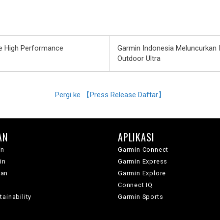
e High Performance
Garmin Indonesia Meluncurkan 
Outdoor Ultra
Pergi ke 【Press Release Daftar】
AN
APLIKASI
in
Garmin Connect
in
Garmin Express
wan
Garmin Explore
Connect IQ
ainability
Garmin Sports