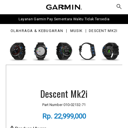
2i
Layanan Garmin Pay Sementara Waktu Tidak Tersedia
OLAHRAGA & KEBUGARAN
MUSIK
DESCENT MK2I
Descent Mk2i
Part Number
010-02132-71
Rp. 22,999,000