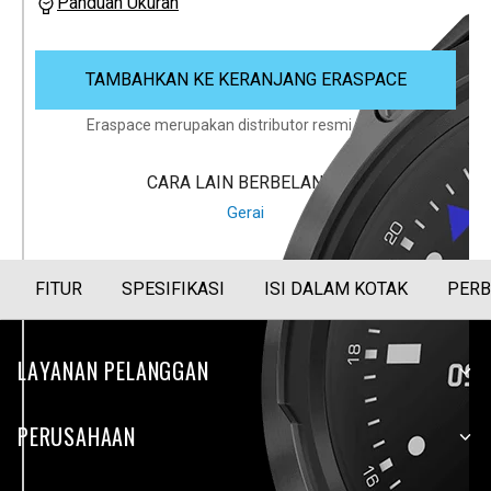
Panduan Ukuran
TAMBAHKAN KE KERANJANG ERASPACE
Eraspace merupakan distributor resmi Garmin
CARA LAIN BERBELANJA
Gerai
FITUR
SPESIFIKASI
ISI DALAM KOTAK
PERB
LAYANAN PELANGGAN
PERUSAHAAN