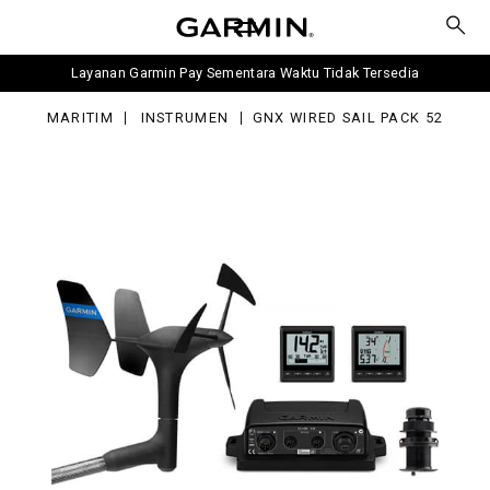
red
l
ck
Layanan Garmin Pay Sementara Waktu Tidak Tersedia
MARITIM
INSTRUMEN
GNX WIRED SAIL PACK 52