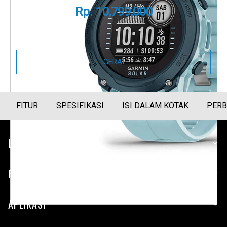
Rp. 10,799,000
Panduan Ukuran
GERAI
FITUR
SPESIFIKASI
ISI DALAM KOTAK
PERB
LAYANAN PELANGGAN
PERUSAHAAN
APLIKASI