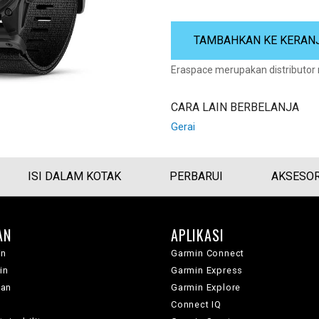
TAMBAHKAN KE KERAN
Eraspace merupakan distributor
CARA LAIN BERBELANJA
Gerai
ISI DALAM KOTAK
PERBARUI
AKSESOR
AN
APLIKASI
in
Garmin Connect
in
Garmin Express
wan
Garmin Explore
Connect IQ