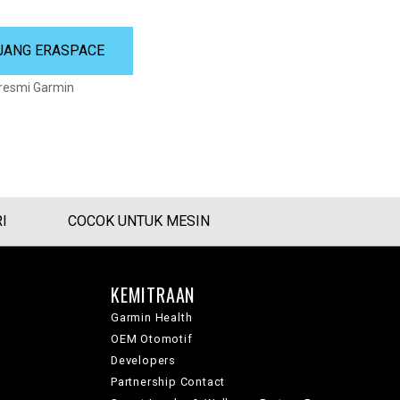
JANG ERASPACE
 resmi Garmin
I
COCOK UNTUK MESIN
KEMITRAAN
Garmin Health
OEM Otomotif
Developers
Partnership Contact