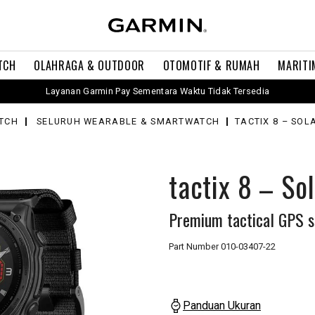
TCH
OLAHRAGA & OUTDOOR
OTOMOTIF & RUMAH
MARITI
Layanan Garmin Pay Sementara Waktu Tidak Tersedia
TCH
SELURUH WEARABLE & SMARTWATCH
TACTIX 8 – SOL
tactix 8 – Sol
Premium tactical GPS 
Part Number
010-03407-22
Panduan Ukuran