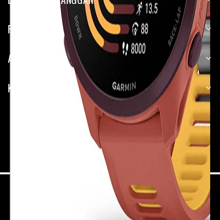
PERUSAHAAN
APLIKASI
KEMITRAAN
Indonesia (Bahasa Indonesia)
Site Map
Terms of Use
Privacy
Keamanan