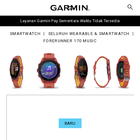
0
sic
Layanan Garmin Pay Sementara Waktu Tidak Tersedia
SMARTWATCH
SELURUH WEARABLE & SMARTWATCH
FORERUNNER 170 MUSIC
BARU
Forerunner 170 Music