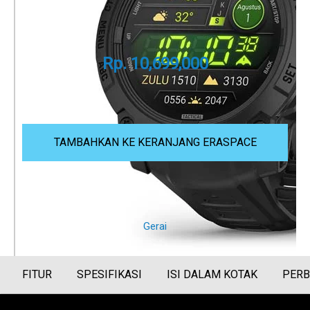
AMOLED
Part Number
010-03020-90
Rp. 10,699,000
Panduan Ukuran
TAMBAHKAN KE KERANJANG ERASPACE
Eraspace merupakan distributor resmi Garmin
CARA LAIN BERBELANJA
Gerai
FITUR
SPESIFIKASI
ISI DALAM KOTAK
PERB