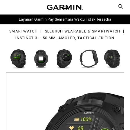
,
Layanan Garmin Pay Sementara Waktu Tidak Tersedia
OLED,
tical
SMARTWATCH
SELURUH WEARABLE & SMARTWATCH
tion
INSTINCT 3 – 50 MM, AMOLED, TACTICAL EDITION
Instinct 3 – 50 mm, AMOLED,
Tactical Edition
Jam Tangan GPS Tangguh dengan Layar