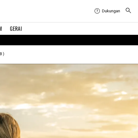
Dukungan
M
GERAI
B)