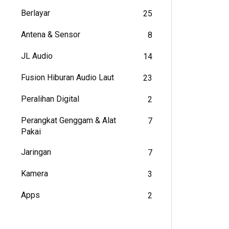
Berlayar
25
Antena & Sensor
8
JL Audio
14
Fusion Hiburan Audio Laut
23
Peralihan Digital
2
Perangkat Genggam & Alat
7
Pakai
Jaringan
7
Kamera
3
Apps
2