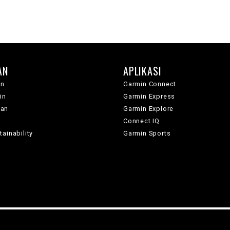
AN
APLIKASI
in
Garmin Connect
in
Garmin Express
wan
Garmin Explore
Connect IQ
ainability
Garmin Sports