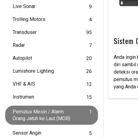
Live Sonar
9
Trolling Motors
4
Transduser
95
Sistem 
Radar
7
Anda ingin
Autopilot
20
diri sambil
Lumishore Lighting
26
deteksi ora
pemutus mes
VHF & AIS
12
yang Anda c
Instrumen
15
Pemutus Mesin / Alarm
1
Orang Jatuh ke Laut (MOB)
Sensor Angin
5