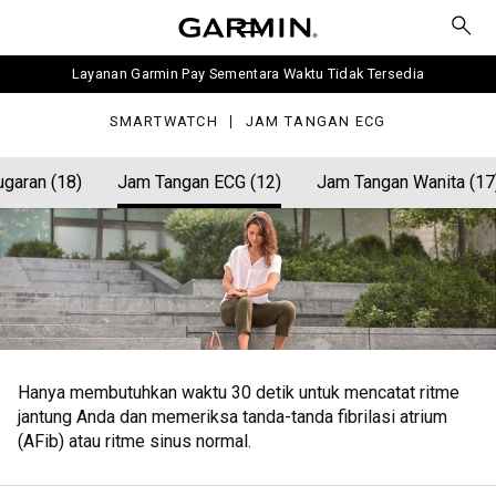
ngan
G
Layanan Garmin Pay Sementara Waktu Tidak Tersedia
SMARTWATCH
JAM TANGAN ECG
garan (18)
Jam Tangan ECG (12)
Jam Tangan Wanita (17
Hanya membutuhkan waktu 30 detik untuk mencatat ritme
jantung Anda dan memeriksa tanda-tanda fibrilasi atrium
(AFib) atau ritme sinus normal.